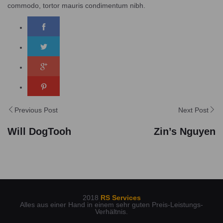
commodo, tortor mauris condimentum nibh.
Previous Post
Next Post
Will DogTooh
Zin’s Nguyen
2018
RS Services
Alles aus einer Hand in einem sehr guten Preis-Leistungs-
Verhältnis.